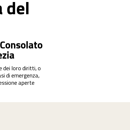
 del
l Consolato
ezia
dei loro diritti, o
casi di emergenza,
ccessione aperte